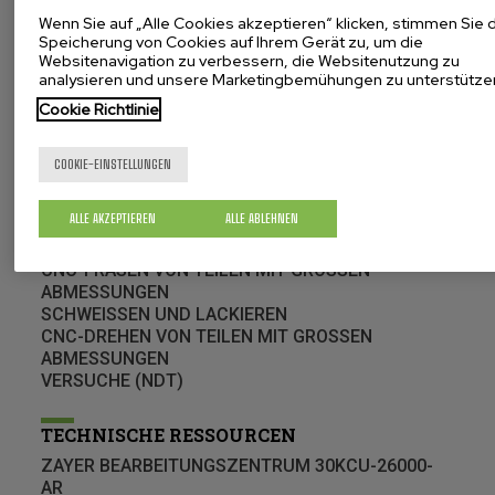
Geschichte
Wenn Sie auf „Alle Cookies akzeptieren“ klicken, stimmen Sie 
Qualität (Messtechnik, Zertifikate...)
Speicherung von Cookies auf Ihrem Gerät zu, um die
Bei uns arbeiten
Websitenavigation zu verbessern, die Websitenutzung zu
Aktuelles
analysieren und unsere Marketingbemühungen zu unterstütze
Unsere Werkstücke weltweit
Cookie Richtlinie
Corporate Video
COOKIE-EINSTELLUNGEN
BEARBEITUNGEN
INTEGRALE BEARBEITUNGSLÖSUNGEN
ALLE AKZEPTIEREN
ALLE ABLEHNEN
BEARBEITUNG GROSSER ABMESSUNGEN
CNC PROGRAMMIERUNG
CNC-FRÄSEN VON TEILEN MIT GROSSEN
ABMESSUNGEN
SCHWEISSEN UND LACKIEREN
CNC-DREHEN VON TEILEN MIT GROSSEN
ABMESSUNGEN
VERSUCHE (NDT)
TECHNISCHE RESSOURCEN
ZAYER BEARBEITUNGSZENTRUM 30KCU-26000-
AR