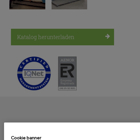
Katalog herunterladen
MENDIOLA
Präsentation
Cookie banner