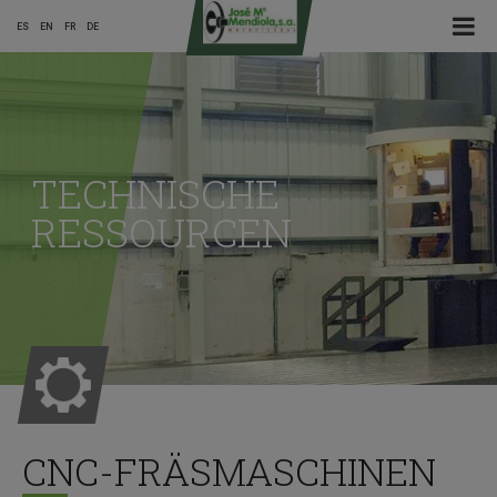
☰ Menu
ES
EN
FR
DE
Main
Menu
TECHNISCHE
ES
RESSOURCEN
CNC-FRÄSMASCHINEN