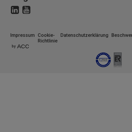
Impressum
Cookie-
Datenschutzerklärung
Beschwer
Richtlinie
Pie
by
de
página