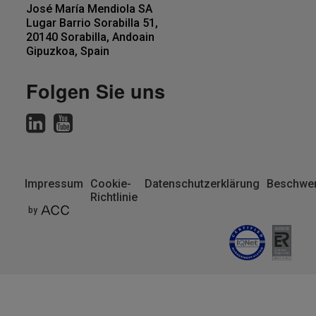
José María Mendiola SA
Lugar Barrio Sorabilla 51,
20140 Sorabilla, Andoain
Gipuzkoa, Spain
Folgen Sie uns
Impressum
Cookie-
Datenschutzerklärung
Beschwer
Richtlinie
Pie
by
de
página