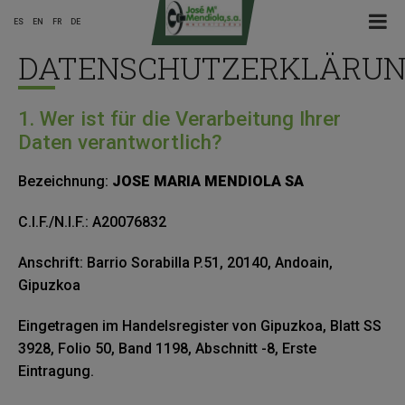
☰ Menu
ES
EN
FR
DE
DATENSCHUTZERKLÄRU
Main
1. Wer ist für die Verarbeitung Ihrer
Menu
Daten verantwortlich?
ES
Bezeichnung:
JOSE MARIA MENDIOLA SA
C.I.F./N.I.F.: A20076832
Anschrift: Barrio Sorabilla P.51, 20140, Andoain,
Gipuzkoa
Eingetragen im Handelsregister von Gipuzkoa, Blatt SS
3928, Folio 50, Band 1198, Abschnitt -8, Erste
Eintragung.