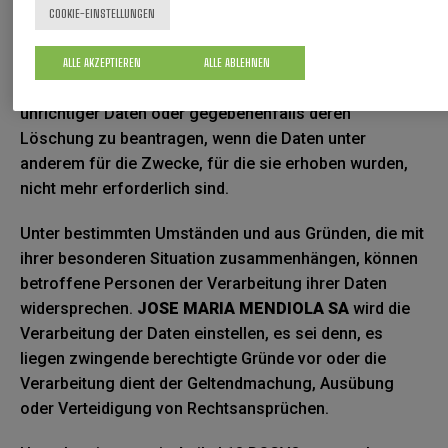
Betroffene Personen haben das Recht, auf ihre
COOKIE-EINSTELLUNGEN
personenbezogenen Daten zuzugreifen und eine Kopie
der verarbeiteten personenbezogenen Daten zu
ALLE AKZEPTIEREN
ALLE ABLEHNEN
erhalten, diese zu aktualisieren sowie die Berichtigung
unrichtiger Daten oder gegebenenfalls deren
Löschung zu beantragen, wenn die Daten unter
anderem für die Zwecke, für die sie erhoben wurden,
nicht mehr erforderlich sind.
Unter bestimmten Umständen und aus Gründen, die mit
ihrer besonderen Situation zusammenhängen, können
betroffene Personen der Verarbeitung ihrer Daten
widersprechen.
JOSE MARIA MENDIOLA SA
wird die
Verarbeitung der Daten einstellen, es sei denn, es
liegen zwingende berechtigte Gründe vor oder die
Verarbeitung dient der Geltendmachung, Ausübung
oder Verteidigung von Rechtsansprüchen.