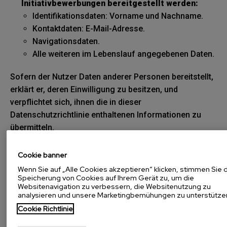
Initiativbewerbungen bereitgestellt werden:
Identifikationsdaten: Vorname und Nachname.
Kontaktdaten: E-Mail-Adresse.
Navigationsdaten.
Alle weiteren im Lebenslauf angegebenen Daten.
Sofern der Nutzer Daten anderer Personen bereitstellt,
erklärt er, deren Einwilligung zu besitzen, und
verpflichtet sich, ihnen die in dieser
Datenschutzrichtlinie enthaltenen Informationen zu
übermitteln.
7. Welche Rechte haben Sie?
Cookie banner
Wenn Sie auf „Alle Cookies akzeptieren“ klicken, stimmen Sie 
Jede Person hat das Recht, eine Bestätigung darüber
Speicherung von Cookies auf Ihrem Gerät zu, um die
zu erhalten, ob
JOSE MARIA MENDIOLA SA
sie
Websitenavigation zu verbessern, die Websitenutzung zu
analysieren und unsere Marketingbemühungen zu unterstütze
betreffende personenbezogene Daten verarbeitet oder
Cookie Richtlinie
nicht.