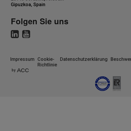
Gipuzkoa, Spain
Folgen Sie uns
Impressum
Cookie-
Datenschutzerklärung
Beschwer
Richtlinie
Pie
by
de
página