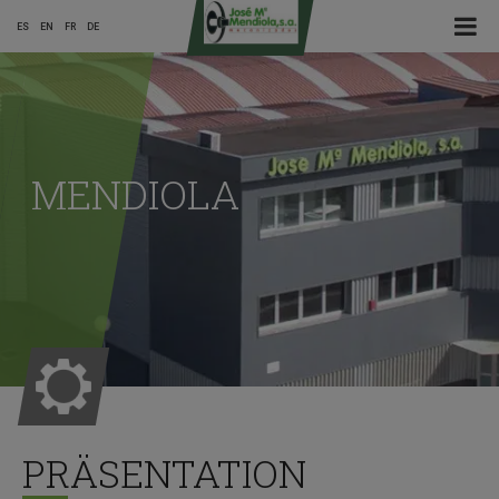
☰ Menu
ES
EN
FR
DE
Main
Menu
MENDIOLA
ES
PRÄSENTATION