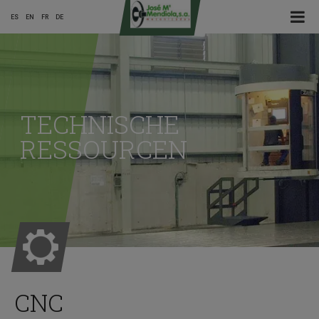
☰ Menu
ES
EN
FR
DE
Main
Menu
TECHNISCHE
ES
RESSOURCEN
CNC