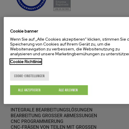
Cookie banner
Wenn Sie auf „Alle Cookies akzeptieren“ klicken, stimmen Sie 
Speicherung von Cookies auf Ihrem Gerät zu, um die
MENDIOLA
Websitenavigation zu verbessern, die Websitenutzung zu
Präsentation
analysieren und unsere Marketingbemühungen zu unterstütze
Geschichte
Cookie Richtlinie
Qualität (Messtechnik, Zertifikate...)
Bei uns arbeiten
Aktuelles
COOKIE-EINSTELLUNGEN
Unsere Werkstücke weltweit
Corporate Video
ALLE AKZEPTIEREN
ALLE ABLEHNEN
BEARBEITUNGEN
INTEGRALE BEARBEITUNGSLÖSUNGEN
BEARBEITUNG GROSSER ABMESSUNGEN
CNC PROGRAMMIERUNG
CNC-FRÄSEN VON TEILEN MIT GROSSEN