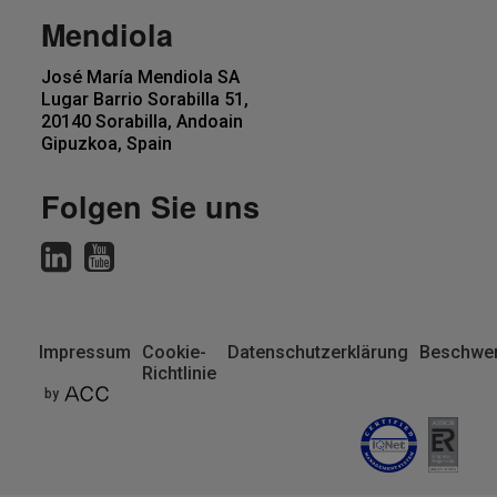
Mendiola
José María Mendiola SA
Lugar Barrio Sorabilla 51,
20140 Sorabilla, Andoain
Gipuzkoa, Spain
Folgen Sie uns
Impressum
Cookie-
Datenschutzerklärung
Beschwer
Richtlinie
Pie
by
de
página