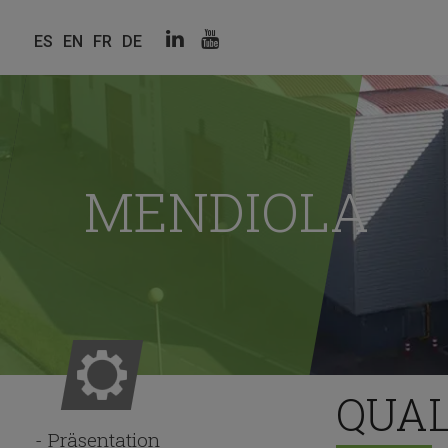
Linkedin
Youtube
ES
EN
FR
DE
Redes
sociales
MENDIOLA
QUAL
Präsentation