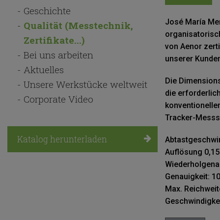
Navegación
Geschichte
principal
José María Men
Qualität (Messtechnik,
organisatorisc
Zertifikate...)
von Aenor zerti
Bei uns arbeiten
unserer Kunden
Aktuelles
Die Dimensions
Unsere Werkstücke weltweit
die erforderli
Corporate Video
konventionelle
Tracker-Messs
Katalog herunterladen
Abtastgeschwin
Auflösung 0,1
Wiederholgenau
Genauigkeit: 1
Max. Reichweit
Geschwindigkei