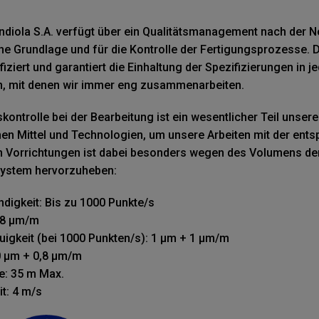
diola S.A. verfügt über ein Qualitätsmanagement nach der
he Grundlage und für die Kontrolle der Fertigungsprozesse
fiziert und garantiert die Einhaltung der Spezifizierungen in 
, mit denen wir immer eng zusammenarbeiten.
kontrolle bei der Bearbeitung ist ein wesentlicher Teil unse
chen Mittel und Technologien, um unsere Arbeiten mit der en
n Vorrichtungen ist dabei besonders wegen des Volumens der 
ystem hervorzuheben:
digkeit: Bis zu 1000 Punkte/s
58 µm/m
igkeit (bei 1000 Punkten/s): 1 µm + 1 µm/m
0 µm + 0,8 µm/m
e: 35 m Max.
t: 4 m/s