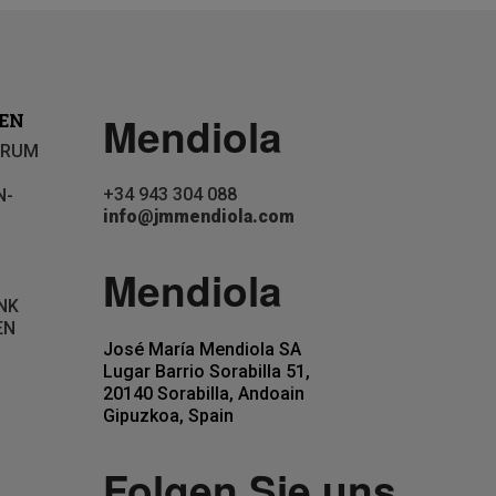
Mendiola
EN
TRUM
+34 943 304 088
N-
info@jmmendiola.com
Mendiola
NK
EN
José María Mendiola SA
Lugar Barrio Sorabilla 51,
20140 Sorabilla, Andoain
Gipuzkoa, Spain
Folgen Sie uns