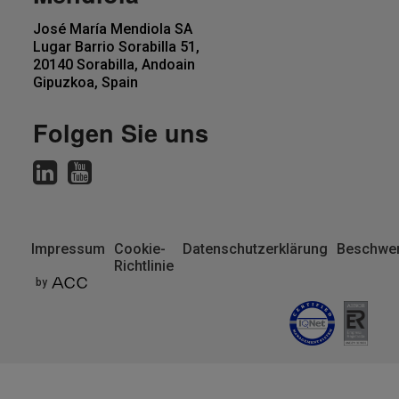
José María Mendiola SA
Lugar Barrio Sorabilla 51,
20140 Sorabilla, Andoain
Gipuzkoa, Spain
Folgen Sie uns
Impressum
Cookie-
Datenschutzerklärung
Beschwer
Richtlinie
Pie
by
de
página