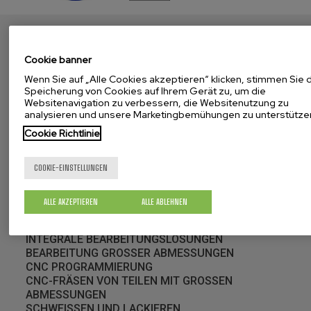
Cookie banner
Wenn Sie auf „Alle Cookies akzeptieren“ klicken, stimmen Sie 
MENDIOLA
Speicherung von Cookies auf Ihrem Gerät zu, um die
Präsentation
Websitenavigation zu verbessern, die Websitenutzung zu
analysieren und unsere Marketingbemühungen zu unterstütze
Geschichte
Qualität (Messtechnik, Zertifikate...)
Cookie Richtlinie
Bei uns arbeiten
Aktuelles
COOKIE-EINSTELLUNGEN
Unsere Werkstücke weltweit
Corporate Video
ALLE AKZEPTIEREN
ALLE ABLEHNEN
BEARBEITUNGEN
INTEGRALE BEARBEITUNGSLÖSUNGEN
BEARBEITUNG GROSSER ABMESSUNGEN
CNC PROGRAMMIERUNG
CNC-FRÄSEN VON TEILEN MIT GROSSEN
ABMESSUNGEN
SCHWEISSEN UND LACKIEREN