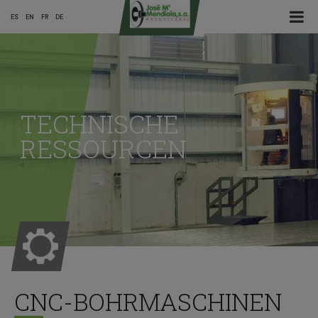
☰ Menu
ES
EN
FR
DE
Main
Menu
TECHNISCHE
ES
RESSOURCEN
CNC-BOHRMASCHINEN