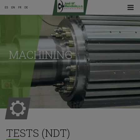
☰ Menu
ES
EN
FR
DE
Main
Menu
MACHINING
ES
TESTS (NDT)