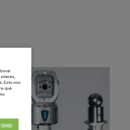
aborar
 interés,
s. Esto nos
re qué
 su
 COOKIES