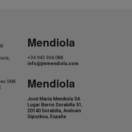
Mendiola
ER
+34 943 304 088
luce,
info@jmmendiola.com
Mendiola
jes SNK
C
José María Mendiola SA
Lugar Barrio Sorabilla 51,
20140 Sorabilla, Andoain
Gipuzkoa, España