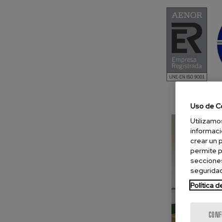
Uso de C
Utilizamo
informaci
crear un 
permite p
secciones
seguridad
Política 
CONF