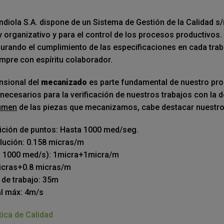
diola S.A. dispone de un Sistema de Gestión de la Calidad
 organizativo y para el control de los procesos productivos.
urando el cumplimiento de las especificaciones en cada traba
mpre con espíritu colaborador.
nsional del
mecanizado
es parte fundamental de nuestro pro
necesarios para la verificación de nuestros trabajos con la 
umen
de las piezas que mecanizamos, cabe destacar nuestro 
ición de puntos: Hasta 1000 med/seg.
ución: 0.158 micras/m
(a 1000 med/s): 1micra+1micra/m
icras+0.8 micras/m
de trabajo: 35m
al máx: 4m/s
tica de Calidad