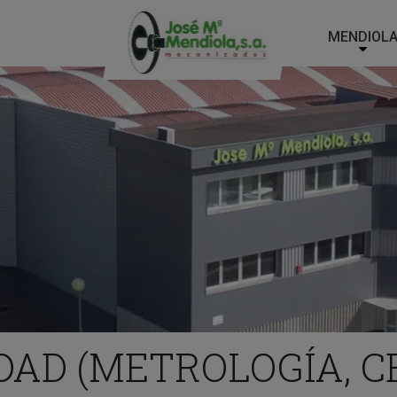
MENDIOL
Main
Menu
ES
DAD (METROLOGÍA, C