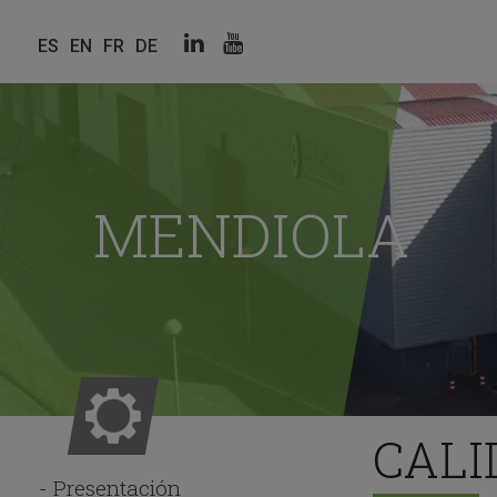
Linkedin
Youtube
ES
EN
FR
DE
Redes
sociales
MENDIOLA
CALI
Presentación