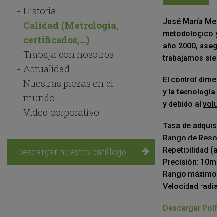
Navegación
Historia
principal
José María Men
Calidad (Metrología,
metodológico y
certificados,…)
año 2000, aseg
Trabaja con nosotros
trabajamos sie
Actualidad
El control dime
Nuestras piezas en el
y la
tecnología
mundo
y debido al
vol
Video corporativo
Tasa de adquis
Rango de Resol
Repetibilidad 
Descargar nuestro catálogo
Precisión: 10m
Rango máximo 
Velocidad radi
Descargar Polí