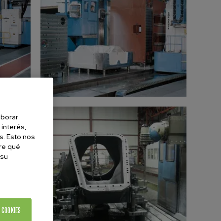
aborar
 interés,
s. Esto nos
re qué
 su
 COOKIES