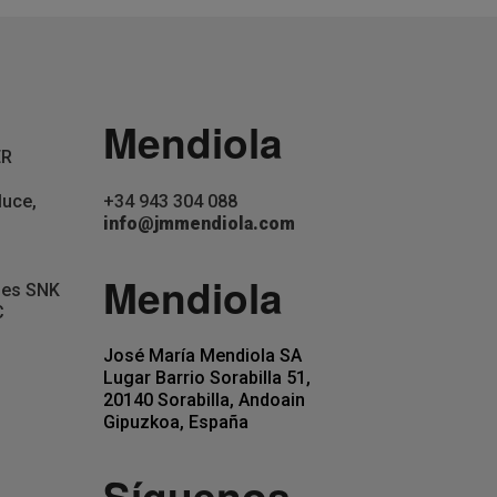
Mendiola
ER
+34 943 304 088
luce,
info@jmmendiola.com
Mendiola
jes SNK
C
José María Mendiola SA
Lugar Barrio Sorabilla 51,
20140 Sorabilla, Andoain
Gipuzkoa, España
Síguenos