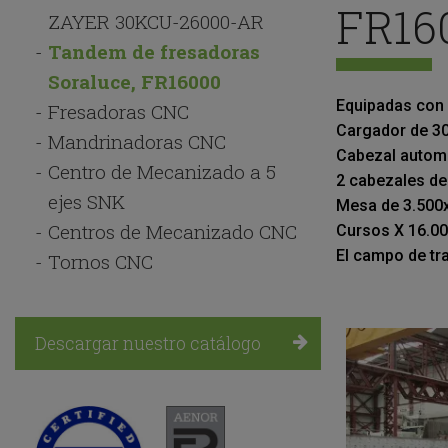
FR16
Navegación
ZAYER 30KCU-26000-AR
principal
Tandem de fresadoras
Soraluce, FR16000
Equipadas con
Fresadoras CNC
Cargador de 30
Mandrinadoras CNC
Cabezal automá
Centro de Mecanizado a 5
2 cabezales de
ejes SNK
Mesa de 3.500
Centros de Mecanizado CNC
Cursos X 16.00
El campo de tr
Tornos CNC
Descargar nuestro catálogo