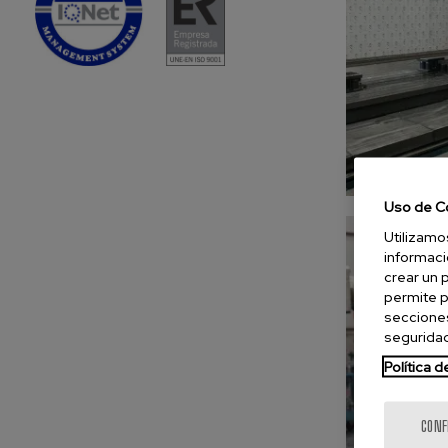
Uso de C
Utilizamo
informaci
crear un 
permite p
secciones
seguridad
Política 
CONF