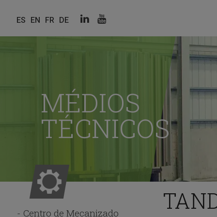
Linkedin
Youtube
ES
EN
FR
DE
Redes
sociales
MÉDIOS
TÉCNICOS
TAND
Centro de Mecanizado