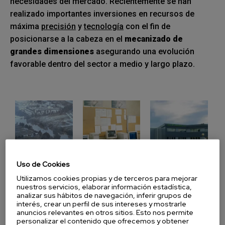
necesidades del mercado. Recientemente se han
realizado importantes inversiones en recursos de
máxima
precisión
y
tecnología
con el fin de
posicionarse a la cabeza en el
mecanizado de
grandes dimensiones
asegurando una evolución
favorable dentro del sector a medio y largo plazo.
Uso de Cookies
Utilizamos cookies propias y de terceros para mejorar
nuestros servicios, elaborar información estadística,
analizar sus hábitos de navegación, inferir grupos de
interés, crear un perfil de sus intereses y mostrarle
Descargar nuestro catálogo
anuncios relevantes en otros sitios. Esto nos permite
personalizar el contenido que ofrecemos y obtener