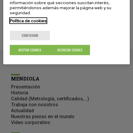
información sobre qué secciones suscitan interés,
permitiéndonos además mejorar la página web y su
seguridad.
Política de cookies
CONFIGURAR
ACEPTAR COOKIES
RECHAZAR COOKIES
MENDIOLA
Presentación
Historia
Calidad (Metrología, certificados,…)
Trabaja con nosotros
Actualidad
Nuestras piezas en el mundo
Video corporativo