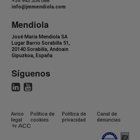
+34 943 304 088
info@jmmendiola.com
Mendiola
José María Mendiola SA
Lugar Barrio Sorabilla 51,
20140 Sorabilla, Andoain
Gipuzkoa, España
Síguenos
Aviso
Política de
Política de
Canal de
legal
cookies
privacidad
denuncias
Pie
by
de
página