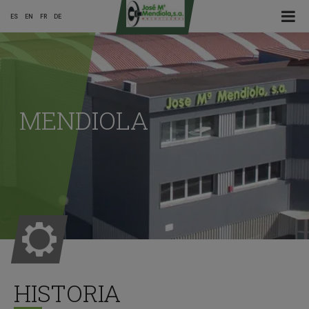
☰ Menu
ES
EN
FR
DE
Main
Menu
MENDIOLA
ES
HISTORIA