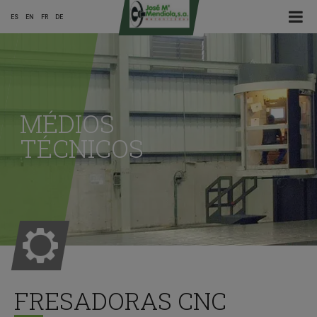
☰ Menu
ES
EN
FR
DE
Main
Menu
MÉDIOS
ES
TÉCNICOS
FRESADORAS CNC