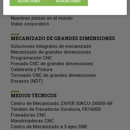
Calidad (Metrología, certificados,…)
ACEPTAR COOKIES
RECHAZAR COOKIES
Trabaja con nosotros
Actualidad
Nuestras piezas en el mundo
Video corporativo
MECANIZADO DE GRANDES DIMENSIONES
Soluciones Integrales de mecanizado
Mecanizado de grandes dimensiones
Programación CNC
Fresado CNC de grandes dimensiones
Calderería y Pintura
Torneado CNC de grandes dimensiones
Ensayos (NDT)
MEDIOS TÉCNICOS
Centro de Mecanizado ZAYER 30KCU-26000-AR
Tandem de fresadoras Soraluce, FR16000
Fresadoras CNC
Mandrinadoras CNC
Centro de Mecanizado a 5 ejes SNK