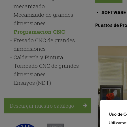
Navegación
mecanizado
principal
SOFTWARE D
Mecanizado de grandes
dimensiones
Puestos de Pr
Programación CNC
Fresado CNC de grandes
dimensiones
Calderería y Pintura
Torneado CNC de grandes
dimensiones
Ensayos (NDT)
Descargar nuestro catálogo
Uso de C
Utilizamo