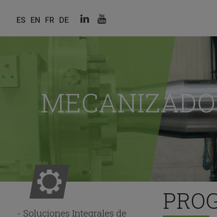
Linkedin
Youtube
ES
EN
FR
DE
Redes
sociales
MECANIZADO
PRO
Soluciones Integrales de