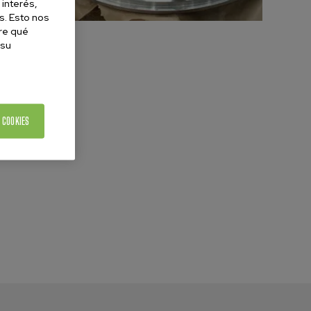
 interés,
s. Esto nos
re qué
 su
 COOKIES