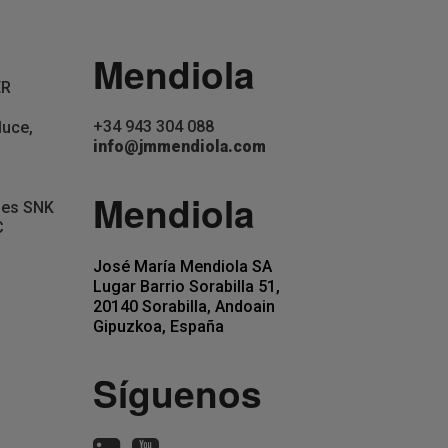
Mendiola
ER
+34 943 304 088
luce,
info@jmmendiola.com
Mendiola
jes SNK
C
José María Mendiola SA
Lugar Barrio Sorabilla 51,
20140 Sorabilla, Andoain
Gipuzkoa, España
Síguenos