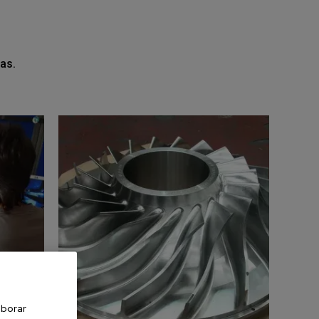
as.
aborar