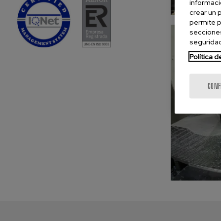
informaci
crear un 
permite p
secciones
seguridad
Política 
CONF