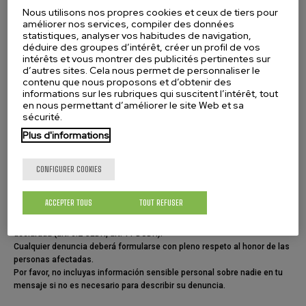
Sí
No
No lo sé
Nous utilisons nos propres cookies et ceux de tiers pour
améliorer nos services, compiler des données
Cuantificación aproximada del impacto (en euros)
statistiques, analyser vos habitudes de navigation,
déduire des groupes d’intérêt, créer un profil de vos
intérêts et vous montrer des publicités pertinentes sur
d’autres sites. Cela nous permet de personnaliser le
Por favor, aporta la documentación que considere que
contenu que nous proposons et d’obtenir des
evidencia los hechos.
informations sur les rubriques qui suscitent l’intérêt, tout
en nous permettant d’améliorer le site Web et sa
1 seul fichier.
sécurité.
Limité à 2 Mo.
Types autorisés : jpg jpeg png txt pdf docx.
Plus d'informations
Sin perjuicio de la posibilidad que tienes de formular la presente
CONFIGURER COOKIES
denuncia, podrás acudir a los distintos canales externos de información
ante las autoridades competentes y, en su caso, ante instituciones u
organismos de la Unión Europea, para presentar la misma.
ACCEPTER TOUS
TOUT REFUSER
Te informamos que toda persona acusada de una infracción se
presume inocente hasta que su culpabilidad haya sido legalmente
declarada (art. 6.2 CEDH, art. 11 DUDH).
Cualquier denuncia deberá formularse con pleno respeto al honor de las
personas afectadas.
Por favor, no incluyas información sensible personal sobre nadie en tu
mensaje si no es necesario para describir su denuncia.